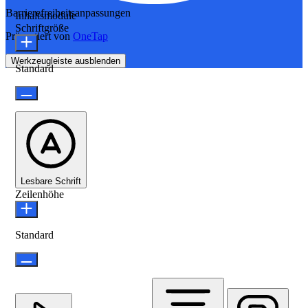
Barrierefreiheitsanpassungen
Inhaltsmodule
Schriftgröße
Präsentiert von
OneTap
Werkzeugleiste ausblenden
Standard
Lesbare Schrift
Zeilenhöhe
Standard