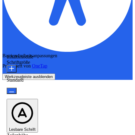
Barrierefreiheitsanpassungen
Inhaltsmodule
Schriftgröße
Präsentiert von
OneTap
Werkzeugleiste ausblenden
Standard
Lesbare Schrift