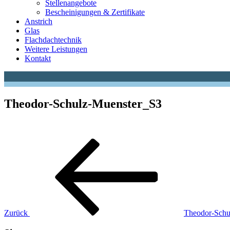
Stellenangebote
Bescheinigungen & Zertifikate
Anstrich
Glas
Flachdachtechnik
Weitere Leistungen
Kontakt
Theodor-Schulz-Muenster_S3
Beitragsnavigation
Vorheriger
Beitrag
Zurück
Theodor-Schu