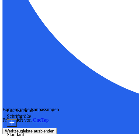
Barrierefreiheitsanpassungen
Inhaltsmodule
Schriftgröße
Präsentiert von
OneTap
Werkzeugleiste ausblenden
Standard