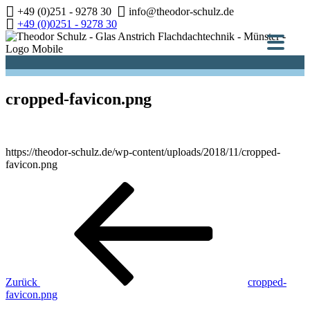
Zum
+49 (0)251 - 9278 30
info@theodor-schulz.de
Inhalt
+49 (0)0251 - 9278 30
springen
cropped-favicon.png
https://theodor-schulz.de/wp-content/uploads/2018/11/cropped-
favicon.png
Beitragsnavigation
Vorheriger
Beitrag
Zurück
cropped-
favicon.png