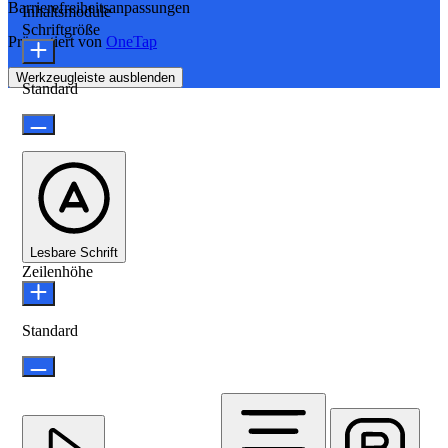
Barrierefreiheitsanpassungen
Inhaltsmodule
Schriftgröße
Präsentiert von
OneTap
Werkzeugleiste ausblenden
Standard
Lesbare Schrift
Zeilenhöhe
Standard