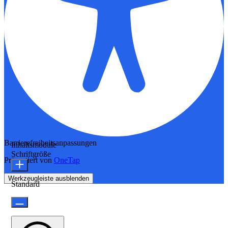
Barrierefreiheitsanpassungen
Inhaltsmodule
Schriftgröße
Präsentiert von
OneTap
Werkzeugleiste ausblenden
Standard