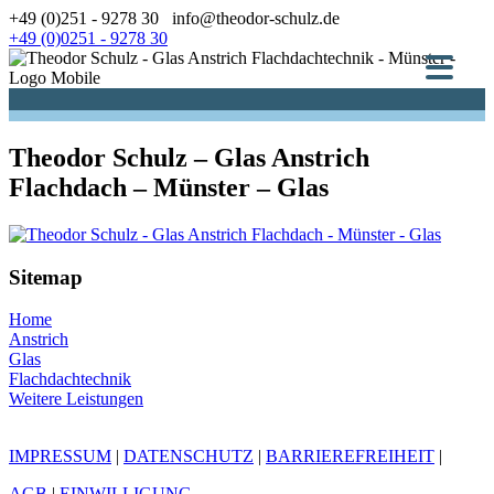
Zum
+49 (0)251 - 9278 30
info@theodor-schulz.de
Inhalt
+49 (0)0251 - 9278 30
springen
Theodor Schulz – Glas Anstrich
Flachdach – Münster – Glas
Sitemap
Home
Anstrich
Glas
Flachdachtechnik
Weitere Leistungen
IMPRESSUM
|
DATENSCHUTZ
|
BARRIEREFREIHEIT
|
AGB
|
EINWILLIGUNG