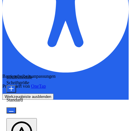
Barrierefreiheitsanpassungen
Inhaltsmodule
Schriftgröße
Präsentiert von
OneTap
Werkzeugleiste ausblenden
Standard