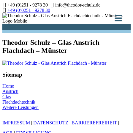
Zum
+49 (0)251 - 9278 30
info@theodor-schulz.de
Inhalt
+49 (0)0251 - 9278 30
springen
Theodor Schulz – Glas Anstrich
Flachdach – Münster
Sitemap
Home
Anstrich
Glas
Flachdachtechnik
Weitere Leistungen
IMPRESSUM
|
DATENSCHUTZ
|
BARRIEREFREIHEIT
|
AGB
|
EINWILLIGUNG