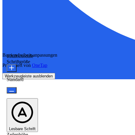
Barrierefreiheitsanpassungen
Inhaltsmodule
Schriftgröße
Präsentiert von
OneTap
Werkzeugleiste ausblenden
Standard
Lesbare Schrift
Zeilenhöhe