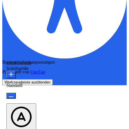
Barrierefreiheitsanpassungen
Inhaltsmodule
Schriftgröße
Präsentiert von
OneTap
Werkzeugleiste ausblenden
Standard