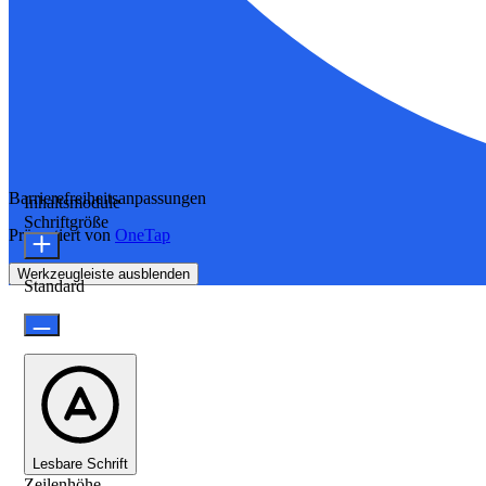
Barrierefreiheitsanpassungen
Inhaltsmodule
Schriftgröße
Präsentiert von
OneTap
Werkzeugleiste ausblenden
Standard
Lesbare Schrift
Zeilenhöhe