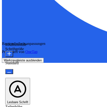
Barrierefreiheitsanpassungen
Inhaltsmodule
Schriftgröße
Präsentiert von
OneTap
Werkzeugleiste ausblenden
Standard
Lesbare Schrift
Zeilenhöhe