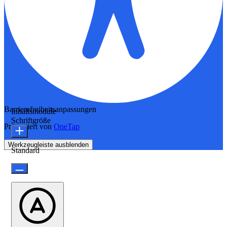
Barrierefreiheitsanpassungen
Inhaltsmodule
Schriftgröße
Präsentiert von
OneTap
Werkzeugleiste ausblenden
Standard